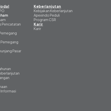
odal
Keberlanjutan
IPO
Kebijakan Keberlanjutan
Saham
Apexindo Peduli
aham
Program CSR
s Pencatatan
Karir
Karir
 Pemegang
 Pemegang
unjang Pasar
ahunan
eberlanjutan
angan
ahaan
 Informasi