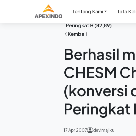
Beranda
Berita
Tentang Kami
Tata Kel
Berhasil melewati pra-kua
Peringkat B (82,89)
Kembali
Berhasil m
CHESM Ch
(konversi
Peringkat 
17 Apr 2007
devimajiku