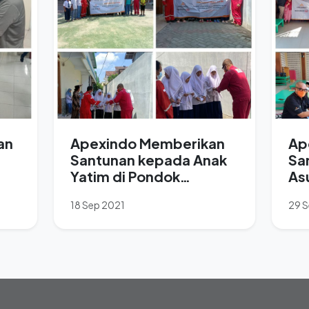
an
Apexindo Memberikan
Ap
Santunan kepada Anak
Sa
Yatim di Pondok
As
“1
Pesantren Darul Jannah
Ba
18 Sep 2021
29 
Al-Ma’wa, Lamongan,
Jawa Timur.