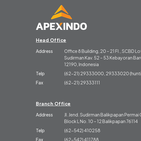
Head Office
Address
Office 8 Building, 20 – 21 Fl., SCBD Lot
Sudirman Kav. 52 – 53 Kebayoran Baru
12190, Indonesia
Telp
(62-21) 29333000, 29333020 (hunti
Fax
(62-21) 29333111
Branch Office
Address
Jl. Jend. Sudirman Balikpapan Perma
Block L No. 10 – 12 Balikpapan 76114
Telp
(62-542) 410258
Fax
(62-542) 411788