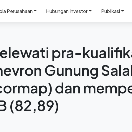
ola Perusahaan
Hubungan Investor
Publikasi
lifikasi Audit CHESM Chevron Gunung Salak (konversi c
elewati pra-kualifik
evron Gunung Sala
 cormap) dan memp
B (82,89)