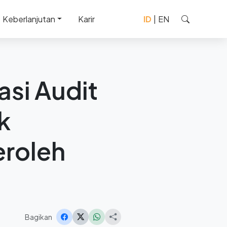
Keberlanjutan
Karir
ID
|
EN
ormap) dan memperoleh
asi Audit
k
eroleh
Bagikan