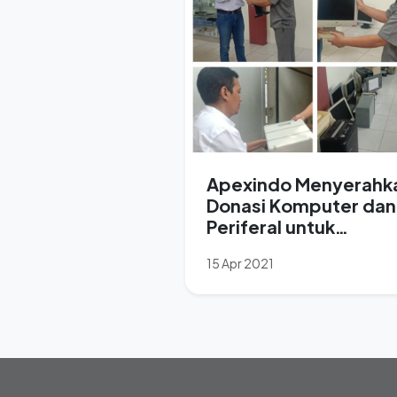
Apexindo Menyerahk
Donasi Komputer dan
Periferal untuk
Mendukung Program 
15 Apr 2021
Siswa 1 Laptop”.