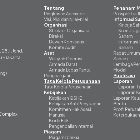
Tentang
Penanam M
Ringkasan Apexindo
Prospektus 
Visi, Misi dan Nilai-nilai
Informasi 
Organisasi
Kinerja S
Struktur Organisasi
Kronologi
Direksi
Saham
Dewan Komisaris
Informasi
Komite Audit
Saham
 28 Jl. Jend.
Aset
Rapat Umum
 – Jakarta
Wilayah Operasi
Saham
Armada Darat
Lembaga Pen
Armada Lepas Pantai
Modal
ng)
Penghargaan
Publikasi
Tata Kelola Perusahaan
Laporan
Tata Kelola Perusahaan
Laporan T
Kebijakan
Laporan K
Kebijakan QSHE
Laporan Keu
Kebijakan Anti Penyuapan
Berita
Komitmen Hak Asasi
Profil Perus
i Complex
Manusia
Keterbukaan
Kode Etik
Pengendalian Internal
Piagam
Piagam Direksi