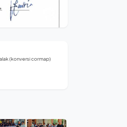
alak (konversi cormap)