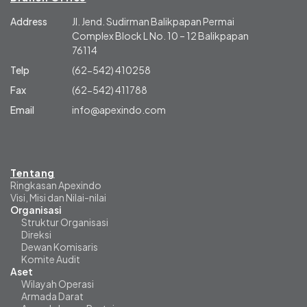
Address
Jl. Jend. Sudirman Balikpapan Permai
Complex Block L No. 10 – 12 Balikpapan
76114
Telp
(62-542) 410258
Fax
(62-542) 411788
Email
info@apexindo.com
Tentang
Ringkasan Apexindo
Visi, Misi dan Nilai-nilai
Organisasi
Struktur Organisasi
Direksi
Dewan Komisaris
Komite Audit
Aset
Wilayah Operasi
Armada Darat