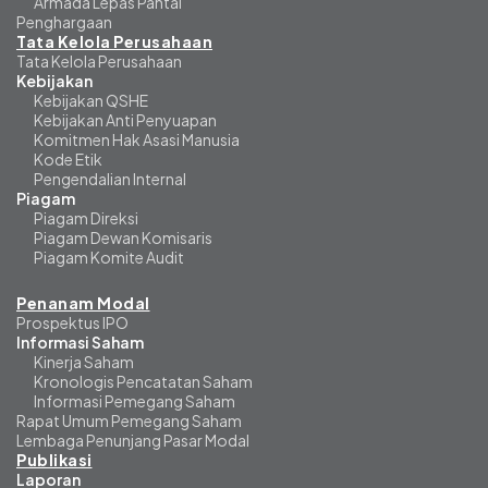
Armada Lepas Pantai
Penghargaan
Tata Kelola Perusahaan
Tata Kelola Perusahaan
Kebijakan
Kebijakan QSHE
Kebijakan Anti Penyuapan
Komitmen Hak Asasi Manusia
Kode Etik
Pengendalian Internal
Piagam
Piagam Direksi
Piagam Dewan Komisaris
Piagam Komite Audit
Penanam Modal
Prospektus IPO
Informasi Saham
Kinerja Saham
Kronologis Pencatatan Saham
Informasi Pemegang Saham
Rapat Umum Pemegang Saham
Lembaga Penunjang Pasar Modal
Publikasi
Laporan