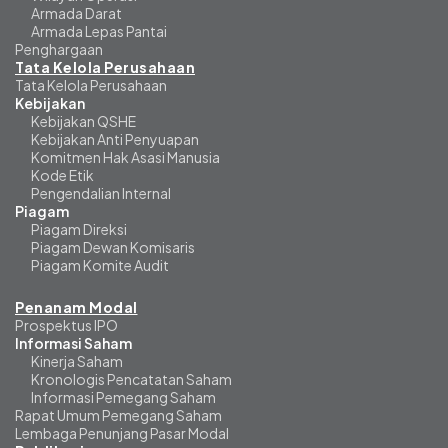
Armada Darat
Armada Lepas Pantai
Penghargaan
Tata Kelola Perusahaan
Tata Kelola Perusahaan
Kebijakan
Kebijakan QSHE
Kebijakan Anti Penyuapan
Komitmen Hak Asasi Manusia
Kode Etik
Pengendalian Internal
Piagam
Piagam Direksi
Piagam Dewan Komisaris
Piagam Komite Audit
Penanam Modal
Prospektus IPO
Informasi Saham
Kinerja Saham
Kronologis Pencatatan Saham
Informasi Pemegang Saham
Rapat Umum Pemegang Saham
Lembaga Penunjang Pasar Modal