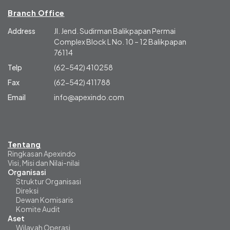
Branch Office
Address
Jl. Jend. Sudirman Balikpapan Permai
Complex Block L No. 10 – 12 Balikpapan
76114
Telp
(62-542) 410258
Fax
(62-542) 411788
Email
info@apexindo.com
Tentang
Ringkasan Apexindo
Visi, Misi dan Nilai-nilai
Organisasi
Struktur Organisasi
Direksi
Dewan Komisaris
Komite Audit
Aset
Wilayah Operasi