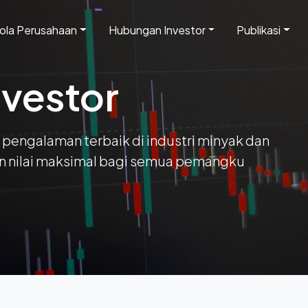
lola Perusahaan
Hubungan Investor
Publikasi
vestor
engalaman terbaik di industri minyak dan
an nilai maksimal bagi semua pemangku