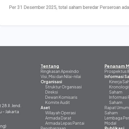
Per 31 Desember 2025, total saham beredar Perseroan ad
Tentang
Penanam M
Ringkasan Apexindo
Prospektus 
Visi, Misi dan Nilai-nilai
Informasi 
Organisasi
Kinerja S
Struktur Organisasi
Kronologi
Direksi
Saham
Dewan Komisaris
Informasi
Komite Audit
Saham
 28 Jl. Jend.
Aset
Rapat Umum
 – Jakarta
Wilayah Operasi
Saham
Armada Darat
Lembaga Pen
Armada Lepas Pantai
Modal
ng)
Penghargaan
Publikasi