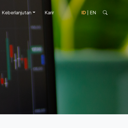
Keberlanjutan
Karir
ID
|
EN