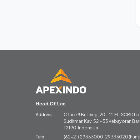
Head Office
Address
Office 8 Building, 20 – 21 Fl., SCBD Lot
Sudirman Kav. 52 – 53 Kebayoran Baru
12190, Indonesia
Telp
(62-21) 29333000, 29333020 (hunti