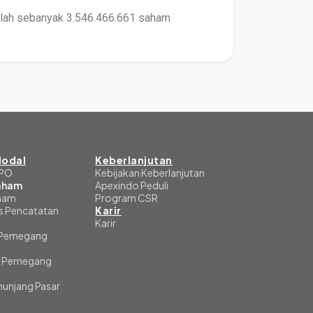
alah sebanyak 3.546.466.661 saham
odal
Keberlanjutan
IPO
Kebijakan Keberlanjutan
Saham
Apexindo Peduli
aham
Program CSR
s Pencatatan
Karir
Karir
 Pemegang
 Pemegang
unjang Pasar