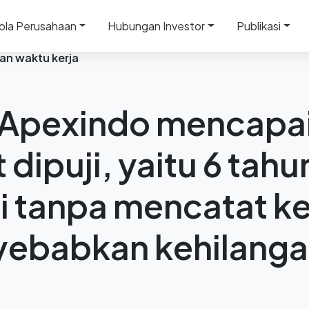
ola Perusahaan
Hubungan Investor
Publikasi
pai prestasi yang patut dipuji, yaitu 6 tahun beroperas
n waktu kerja
k Apexindo mencapai
 dipuji, yaitu 6 tahu
i tanpa mencatat k
ebabkan kehilanga