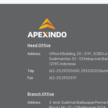
Head Office
Address
Office 8 Building, 20 – 21 Fl., SCBD Lot
Sudirman Kav. 52 – 53 Kebayoran Baru
12190, Indonesia
Telp
(62-21) 29333000, 29333020 (hunti
Fax
(62-21) 29333111
Branch Office
Address
Jl. Jend. Sudirman Balikpapan Perma
Block L No. 10 – 12 Balikpapan 76114