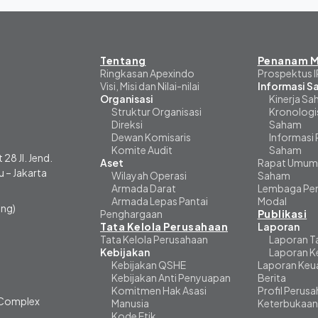
Tentang
Penanam M
Ringkasan Apexindo
Prospektus 
Visi, Misi dan Nilai-nilai
Informasi 
Organisasi
Kinerja S
Struktur Organisasi
Kronologi
Direksi
Saham
Dewan Komisaris
Informasi
Komite Audit
Saham
 28 Jl. Jend.
Aset
Rapat Umum
 – Jakarta
Wilayah Operasi
Saham
Armada Darat
Lembaga Pen
Armada Lepas Pantai
Modal
ng)
Penghargaan
Publikasi
Tata Kelola Perusahaan
Laporan
Tata Kelola Perusahaan
Laporan T
Kebijakan
Laporan K
Kebijakan QSHE
Laporan Keu
Kebijakan Anti Penyuapan
Berita
Komitmen Hak Asasi
Profil Perus
i Complex
Manusia
Keterbukaan
Kode Etik