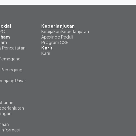
odal
Keberlanjutan
IPO
Kebijakan Keberlanjutan
Saham
Apexindo Peduli
aham
Program CSR
s Pencatatan
Karir
Karir
 Pemegang
 Pemegang
unjang Pasar
ahunan
eberlanjutan
angan
ahaan
 Informasi