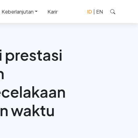
Keberlanjutan
Karir
ID
|
EN
i tanpa mencatat kecelakaan
 prestasi
n
ecelakaan
n waktu