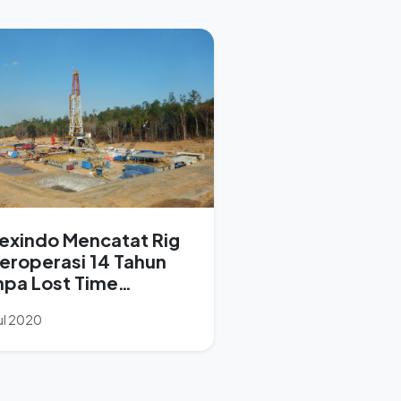
exindo Mencatat Rig
Beroperasi 14 Tahun
npa Lost Time
ident (LTI).
ul 2020