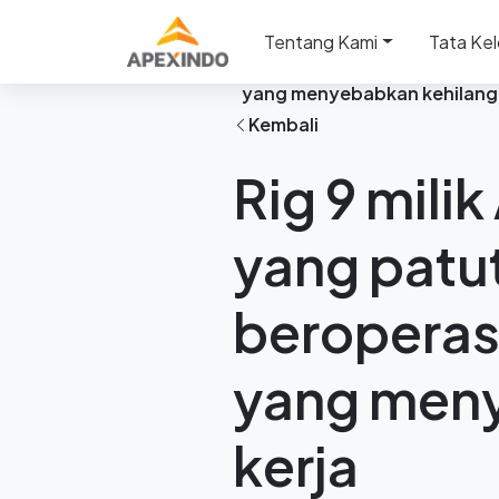
Beranda
Berita
Tentang Kami
Tata Kel
Rig 9 milik Apexindo menca
yang menyebabkan kehilanga
Kembali
Rig 9 mili
yang patut
beroperas
yang meny
kerja