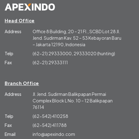
Head Office
Address
Office 8 Building, 20 – 21 Fl., SCBD Lot 28 Jl.
Jend. Sudirman Kav. 52 – 53 Kebayoran Baru
– Jakarta 12190, Indonesia
Telp
(62-21) 29333000, 29333020 (hunting)
Fax
(62-21) 29333111
Branch Office
Address
Jl. Jend. Sudirman Balikpapan Permai
Complex Block L No. 10 – 12 Balikpapan
76114
Telp
(62-542) 410258
Fax
(62-542) 411788
Email
info@apexindo.com