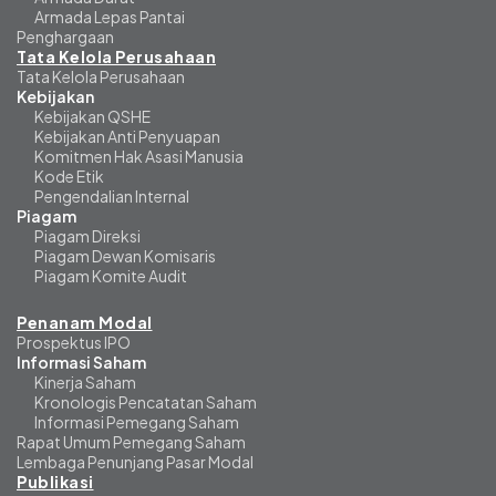
Armada Lepas Pantai
Penghargaan
Tata Kelola Perusahaan
Tata Kelola Perusahaan
Kebijakan
Kebijakan QSHE
Kebijakan Anti Penyuapan
Komitmen Hak Asasi Manusia
Kode Etik
Pengendalian Internal
Piagam
Piagam Direksi
Piagam Dewan Komisaris
Piagam Komite Audit
Penanam Modal
Prospektus IPO
Informasi Saham
Kinerja Saham
Kronologis Pencatatan Saham
Informasi Pemegang Saham
Rapat Umum Pemegang Saham
Lembaga Penunjang Pasar Modal
Publikasi