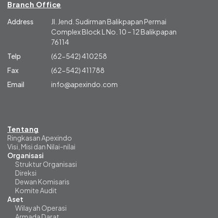
Branch Office
Address
Jl. Jend. Sudirman Balikpapan Permai
Complex Block L No. 10 – 12 Balikpapan
76114
Telp
(62-542) 410258
Fax
(62-542) 411788
Email
info@apexindo.com
Tentang
Ringkasan Apexindo
Visi, Misi dan Nilai-nilai
Organisasi
Struktur Organisasi
Direksi
Dewan Komisaris
Komite Audit
Aset
Wilayah Operasi
Armada Darat