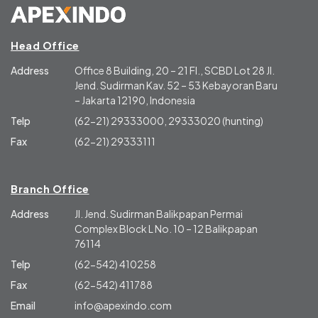
Head Office
Address
Office 8 Building, 20 – 21 Fl., SCBD Lot 28 Jl.
Jend. Sudirman Kav. 52 – 53 Kebayoran Baru
– Jakarta 12190, Indonesia
Telp
(62-21) 29333000, 29333020 (hunting)
Fax
(62-21) 29333111
Branch Office
Address
Jl. Jend. Sudirman Balikpapan Permai
Complex Block L No. 10 – 12 Balikpapan
76114
Telp
(62-542) 410258
Fax
(62-542) 411788
Email
info@apexindo.com