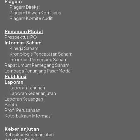
Piagam
Piagam Direksi
Piagam Dewan Komisaris
Piagam Komite Audit
Penanam Modal
Prospektus IPO
Informasi Saham
Kinerja Saham
Kronologis Pencatatan Saham
Informasi Pemegang Saham
Rapat Umum Pemegang Saham
Lembaga Penunjang Pasar Modal
Publikasi
Laporan
Laporan Tahunan
Laporan Keberlanjutan
Laporan Keuangan
Berita
Profil Perusahaan
Keterbukaan Informasi
Keberlanjutan
Kebijakan Keberlanjutan