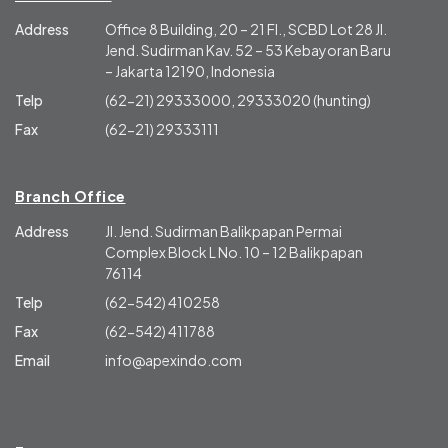
Address
Office 8 Building, 20 – 21 Fl., SCBD Lot 28 Jl.
Jend. Sudirman Kav. 52 – 53 Kebayoran Baru
– Jakarta 12190, Indonesia
Telp
(62-21) 29333000, 29333020 (hunting)
Fax
(62-21) 29333111
Branch Office
Address
Jl. Jend. Sudirman Balikpapan Permai
Complex Block L No. 10 – 12 Balikpapan
76114
Telp
(62-542) 410258
Fax
(62-542) 411788
Email
info@apexindo.com