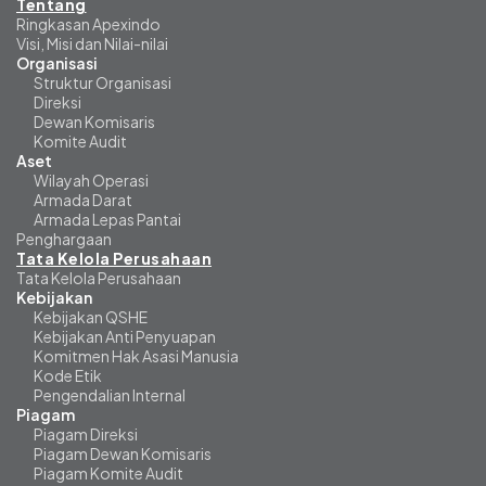
Tentang
Ringkasan Apexindo
Visi, Misi dan Nilai-nilai
Organisasi
Struktur Organisasi
Direksi
Dewan Komisaris
Komite Audit
Aset
Wilayah Operasi
Armada Darat
Armada Lepas Pantai
Penghargaan
Tata Kelola Perusahaan
Tata Kelola Perusahaan
Kebijakan
Kebijakan QSHE
Kebijakan Anti Penyuapan
Komitmen Hak Asasi Manusia
Kode Etik
Pengendalian Internal
Piagam
Piagam Direksi
Piagam Dewan Komisaris
Piagam Komite Audit