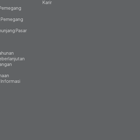
Karir
 Pemegang
 Pemegang
unjang Pasar
ahunan
eberlanjutan
angan
ahaan
 Informasi