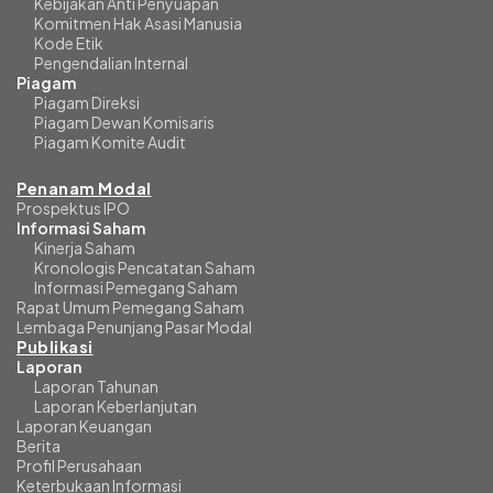
Kebijakan Anti Penyuapan
Komitmen Hak Asasi Manusia
Kode Etik
Pengendalian Internal
Piagam
Piagam Direksi
Piagam Dewan Komisaris
Piagam Komite Audit
Penanam Modal
Prospektus IPO
Informasi Saham
Kinerja Saham
Kronologis Pencatatan Saham
Informasi Pemegang Saham
Rapat Umum Pemegang Saham
Lembaga Penunjang Pasar Modal
Publikasi
Laporan
Laporan Tahunan
Laporan Keberlanjutan
Laporan Keuangan
Berita
Profil Perusahaan
Keterbukaan Informasi