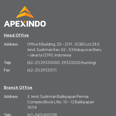
Head Office
Address
Office 8 Building, 20 – 21 Fl., SCBD Lot 28 Jl.
Jend. Sudirman Kav. 52 – 53 Kebayoran Baru
– Jakarta 12190, Indonesia
Telp
(62-21) 29333000, 29333020 (hunting)
Fax
(62-21) 29333111
Branch Office
Address
Jl. Jend. Sudirman Balikpapan Permai
Complex Block L No. 10 – 12 Balikpapan
76114
Telp
(62-542) 410258