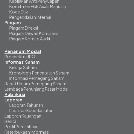
Kebijakan Anti Penyuapan
Komitmen Hak Asasi Manusia
Kode Etik
Pengendalian Internal
Piagam
Piagam Direksi
Piagam Dewan Komisaris
Piagam Komite Audit
Penanam Modal
Prospektus IPO
Informasi Saham
Kinerja Saham
Kronologis Pencatatan Saham
Informasi Pemegang Saham
Rapat Umum Pemegang Saham
Lembaga Penunjang Pasar Modal
Publikasi
Laporan
Laporan Tahunan
Laporan Keberlanjutan
Laporan Keuangan
Berita
Profil Perusahaan
Keterbukaan Informasi