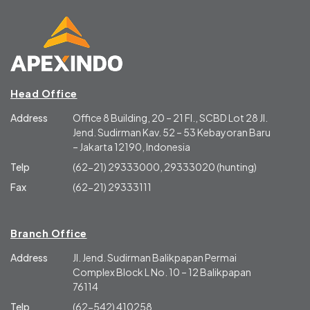
Head Office
Address
Office 8 Building, 20 – 21 Fl., SCBD Lot 28 Jl.
Jend. Sudirman Kav. 52 – 53 Kebayoran Baru
– Jakarta 12190, Indonesia
Telp
(62-21) 29333000, 29333020 (hunting)
Fax
(62-21) 29333111
Branch Office
Address
Jl. Jend. Sudirman Balikpapan Permai
Complex Block L No. 10 – 12 Balikpapan
76114
Telp
(62-542) 410258