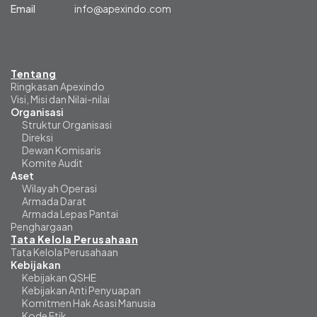
Email
info@apexindo.com
Tentang
Ringkasan Apexindo
Visi, Misi dan Nilai-nilai
Organisasi
Struktur Organisasi
Direksi
Dewan Komisaris
Komite Audit
Aset
Wilayah Operasi
Armada Darat
Armada Lepas Pantai
Penghargaan
Tata Kelola Perusahaan
Tata Kelola Perusahaan
Kebijakan
Kebijakan QSHE
Kebijakan Anti Penyuapan
Komitmen Hak Asasi Manusia
Kode Etik