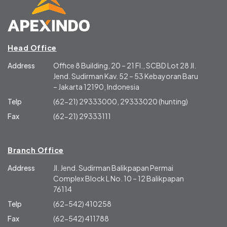
Head Office
Address
Office 8 Building, 20 – 21 Fl., SCBD Lot 28 Jl.
Jend. Sudirman Kav. 52 – 53 Kebayoran Baru
– Jakarta 12190, Indonesia
Telp
(62-21) 29333000, 29333020 (hunting)
Fax
(62-21) 29333111
Branch Office
Address
Jl. Jend. Sudirman Balikpapan Permai
Complex Block L No. 10 – 12 Balikpapan
76114
Telp
(62-542) 410258
Fax
(62-542) 411788