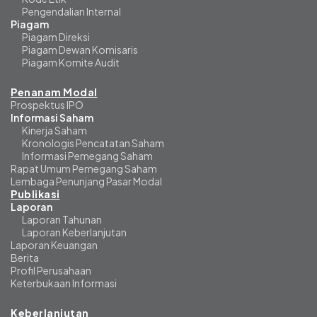
Pengendalian Internal
Piagam
Piagam Direksi
Piagam Dewan Komisaris
Piagam Komite Audit
Penanam Modal
Prospektus IPO
Informasi Saham
Kinerja Saham
Kronologis Pencatatan Saham
Informasi Pemegang Saham
Rapat Umum Pemegang Saham
Lembaga Penunjang Pasar Modal
Publikasi
Laporan
Laporan Tahunan
Laporan Keberlanjutan
Laporan Keuangan
Berita
Profil Perusahaan
Keterbukaan Informasi
Keberlanjutan