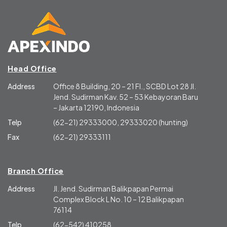
Head Office
Address
Office 8 Building, 20 – 21 Fl., SCBD Lot 28 Jl.
Jend. Sudirman Kav. 52 – 53 Kebayoran Baru
– Jakarta 12190, Indonesia
Telp
(62-21) 29333000, 29333020 (hunting)
Fax
(62-21) 29333111
Branch Office
Address
Jl. Jend. Sudirman Balikpapan Permai
Complex Block L No. 10 – 12 Balikpapan
76114
Telp
(62-542) 410258