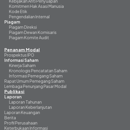
Kebijakan Anti Penyuapan
Komitmen Hak Asasi Manusia
Kode Etik
Pengendalian Internal
Piagam
Piagam Direksi
Piagam Dewan Komisaris
Piagam Komite Audit
Penanam Modal
Prospektus IPO
Informasi Saham
Kinerja Saham
Kronologis Pencatatan Saham
Informasi Pemegang Saham
Rapat Umum Pemegang Saham
Lembaga Penunjang Pasar Modal
Publikasi
Laporan
Laporan Tahunan
Laporan Keberlanjutan
Laporan Keuangan
Berita
Profil Perusahaan
Keterbukaan Informasi