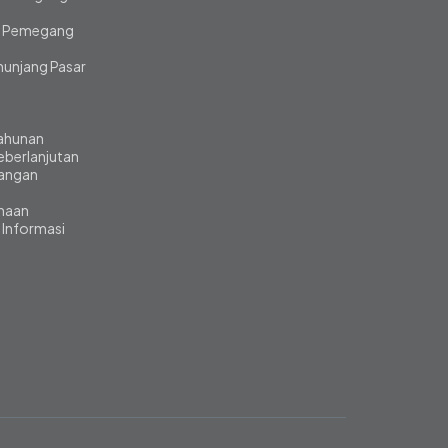
 Pemegang
unjang Pasar
ahunan
eberlanjutan
angan
ahaan
 Informasi