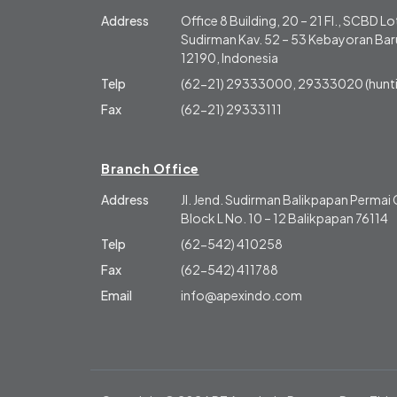
Address
Office 8 Building, 20 – 21 Fl., SCBD Lot
Sudirman Kav. 52 – 53 Kebayoran Baru
12190, Indonesia
Telp
(62-21) 29333000, 29333020 (hunti
Fax
(62-21) 29333111
Branch Office
Address
Jl. Jend. Sudirman Balikpapan Perma
Block L No. 10 – 12 Balikpapan 76114
Telp
(62-542) 410258
Fax
(62-542) 411788
Email
info@apexindo.com