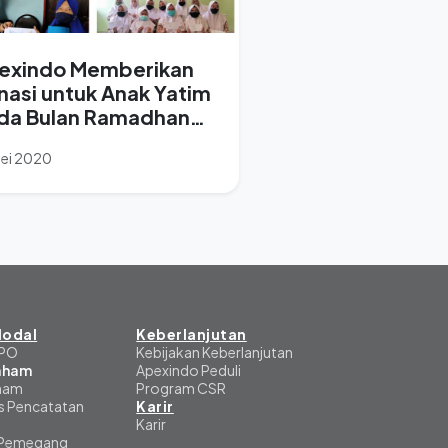
exindo Memberikan
nasi untuk Anak Yatim
da Bulan Ramadhan
20.
Mei 2020
odal
Keberlanjutan
IPO
Kebijakan Keberlanjutan
Saham
Apexindo Peduli
aham
Program CSR
s Pencatatan
Karir
Karir
 Pemegang