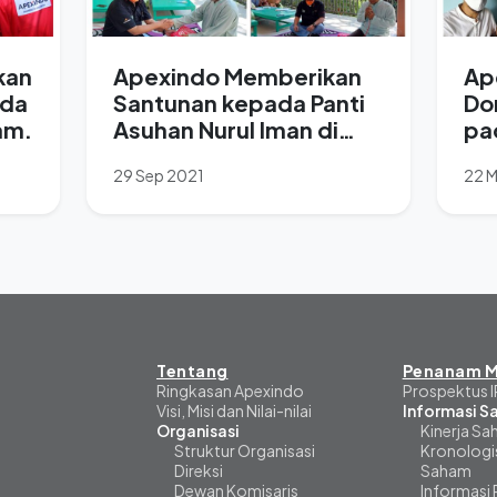
kan
Apexindo Memberikan
Ap
ada
Santunan kepada Panti
Do
am.
Asuhan Nurul Iman di
pa
Balikpapan.
20
29 Sep 2021
22 
Tentang
Penanam M
Ringkasan Apexindo
Prospektus 
Visi, Misi dan Nilai-nilai
Informasi 
Organisasi
Kinerja S
Struktur Organisasi
Kronologi
Direksi
Saham
Dewan Komisaris
Informasi