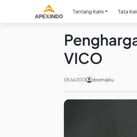
Beranda
Berita
Pengharga
Tentang Kami
Tata Kel
Kembali
Pengharga
VICO
05 Jul 2013
devimajiku