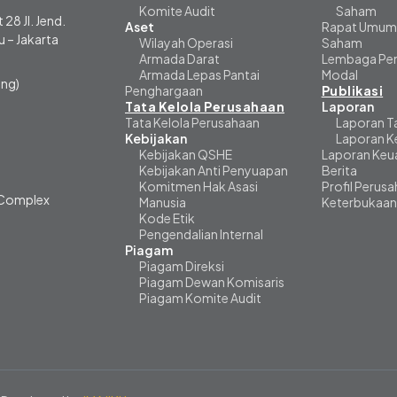
Komite Audit
Saham
 28 Jl. Jend.
Aset
Rapat Umum
 – Jakarta
Wilayah Operasi
Saham
Armada Darat
Lembaga Pen
Armada Lepas Pantai
Modal
ng)
Penghargaan
Publikasi
Tata Kelola Perusahaan
Laporan
Tata Kelola Perusahaan
Laporan T
Kebijakan
Laporan K
Kebijakan QSHE
Laporan Keu
Kebijakan Anti Penyuapan
Berita
Komitmen Hak Asasi
Profil Perus
i Complex
Manusia
Keterbukaan
Kode Etik
Pengendalian Internal
Piagam
Piagam Direksi
Piagam Dewan Komisaris
Piagam Komite Audit